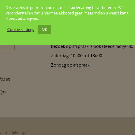
Deze website gebruikt cookies om je surfervaring te verbeteren. We
veronderstellen dat u hiermee akkoord gaat, maar indien u wenst kan u
steeds uitschrijven..
Openingsuren showroom
ps
Cookie settings
OK
Maandag tot vrijdag: 10u00 tot 18u00 Een
bezoek op afspraak is ook steeds mogelijk.
Zaterdag: 10u00 tot 18u00
Zondag op afspraak
ips en
ips.
laimer
-
Sitemap