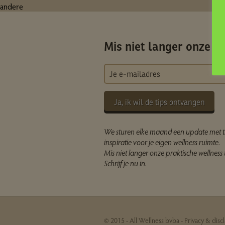
andere
Mis niet langer onze ti
Ja, ik wil de tips ontvangen
We sturen elke maand een update met t
inspiratie voor je eigen wellness ruimte.
Mis niet langer onze praktische wellness t
Schrijf je nu in.
© 2015 - All Wellness bvba -
Privacy & disc