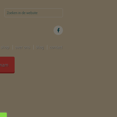
shop
over ons
blog
contact
mam