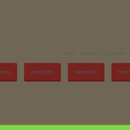
home
maatwerk & projecten
bines
whirlpools
zwemspa’s
ham