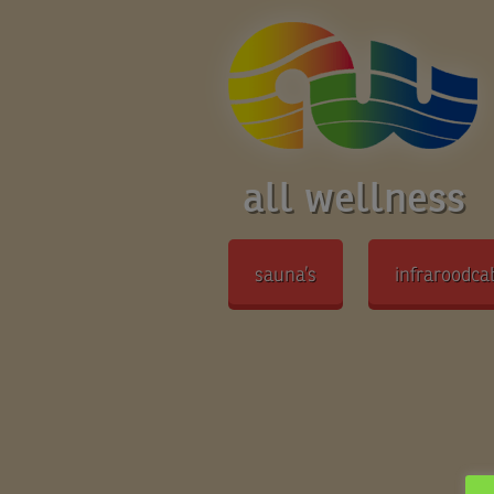
all wellness
sauna’s
infraroodca