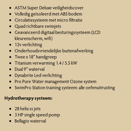
ASTM Super Deluxe veiligheidscover
Volledig geïsoleerd met ABS bodem
Circulatiesysteem met micro filtratie
Quad richtbare swimjets
Geavanceerd digitaal besturingssysteem (LCD
kleurenscherm, wifi)
12v verlichting
Onderhoudsvriendelijke buitenafwerking
Twee x 18″ handgreep
Titanium verwarming 1.4 / 5.5 kW
Dual 9″ waterval
Dynabrite Led verlichting
Pro Pure Water management Ozone system
SwimPro Station training systeem: alle oefenuitrusting
Hydrotherapy systeem:
28 helix ss jets
3 HP single speed pomp
Bellagio waterval