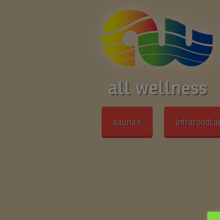
all wellness
sauna’s
infraroodca