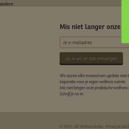
andere
Mis niet langer onze ti
Ja, ik wil de tips ontvangen
We sturen elke maand een update met t
inspiratie voor je eigen wellness ruimte.
Mis niet langer onze praktische wellness t
Schrijf je nu in.
© 2015 - All Wellness bvba -
Privacy & disc