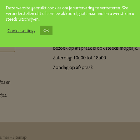
Deze website gebruikt cookies om je surfervaring te verbeteren. We
veronderstellen dat u hiermee akkoord gaat, maar indien u wenst kan u
steeds uitschrijven..
Openingsuren showroom
ps
Cookie settings
OK
Maandag tot vrijdag: 10u00 tot 18u00 Een
bezoek op afspraak is ook steeds mogelijk.
Zaterdag: 10u00 tot 18u00
Zondag op afspraak
ips en
ips.
laimer
-
Sitemap