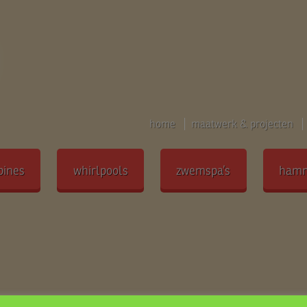
home
maatwerk & projecten
bines
whirlpools
zwemspa’s
ham