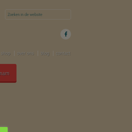
shop
over ons
blog
contact
mam