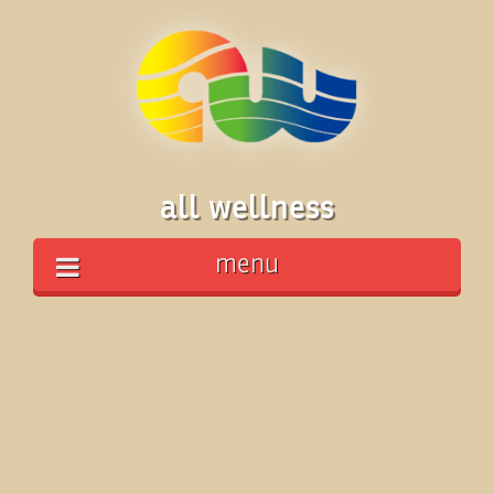
all wellness
menu