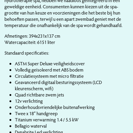
hydrotherapie spa, hebben we naadloos geïntegreerd in één
geweldige eenheid. Consumenten kunnen kiezen uit de spa-
grootte van hun keuze en voorzieningen die het beste bij hun
behoeften passen, terwijl u een apart zwembad geniet met de
temperatuur die onafhankelijk van de spa wordt gehandhaafd.
Afmetingen: 394x231x137 cm
Watercapaciteit: 6151 liter
Standaard specificaties:
ASTM Super Deluxe veiligheidscover
Volledig geïsoleerd met ABS bodem
Circulatiesysteem met micro filtratie
Geavanceerd digitaal besturingssysteem (LCD
kleurenscherm, wifi)
Quad richtbare zwem jets
12v verlichting
Onderhoudsvriendelijke buitenafwerking
Twee x 18″ handgreep
Titanium verwarming 1.4 / 5.5 kW
Bellagio waterval
Dynabrite Led verlichting