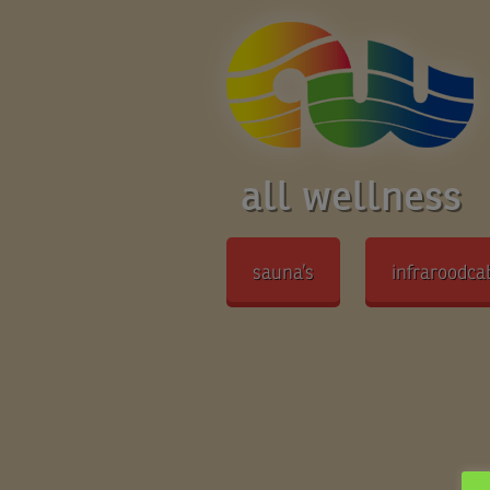
all wellness
sauna’s
infraroodca