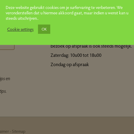
Deze website gebruikt cookies om je surfervaring te verbeteren. We
veronderstellen dat u hiermee akkoord gaat, maar indien u wenst kan u
steeds uitschrijven..
Openingsuren showroom
ps
Cookie settings
OK
Maandag tot vrijdag: 10u00 tot 18u00 Een
bezoek op afspraak is ook steeds mogelijk.
Zaterdag: 10u00 tot 18u00
Zondag op afspraak
ips en
ips.
laimer
-
Sitemap