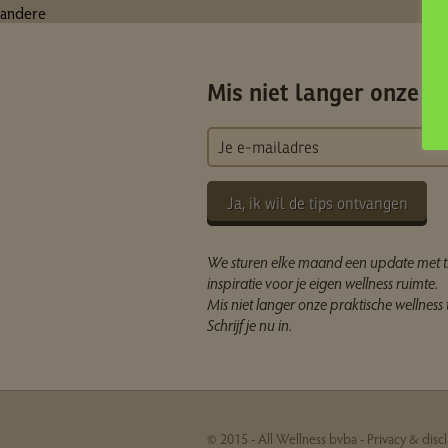
andere
Mis niet langer onze ti
Ja, ik wil de tips ontvangen
We sturen elke maand een update met t
inspiratie voor je eigen wellness ruimte.
Mis niet langer onze praktische wellness t
Schrijf je nu in.
© 2015 - All Wellness bvba -
Privacy & disc