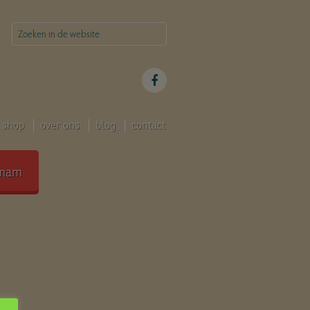
shop
over ons
blog
contact
mam