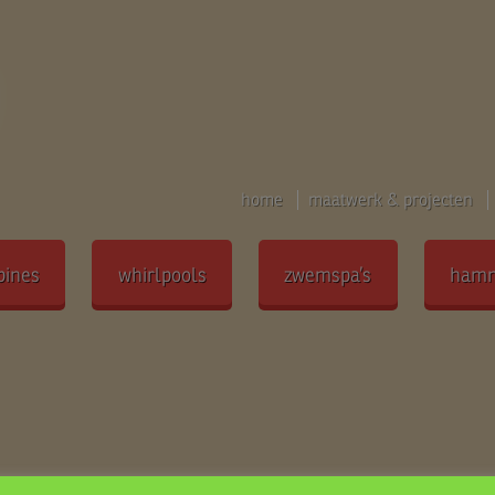
home
maatwerk & projecten
bines
whirlpools
zwemspa’s
ham