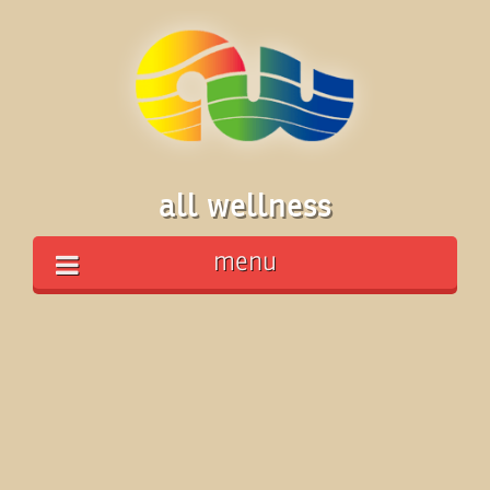
all wellness
menu