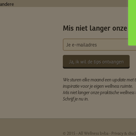
andere
Mis niet langer onze ti
Ja, ik wil de tips ontvangen
We sturen elke maand een update met t
inspiratie voor je eigen wellness ruimte.
Mis niet langer onze praktische wellness t
Schrijf je nu in.
© 2015 - All Wellness bvba -
Privacy & disc