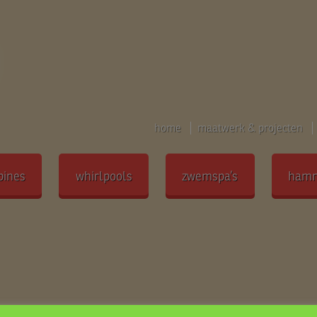
home
maatwerk & projecten
bines
whirlpools
zwemspa’s
ham