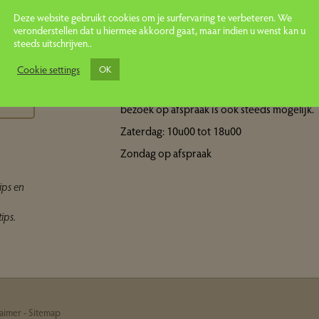
Deze website gebruikt cookies om je surfervaring te verbeteren. We
veronderstellen dat u hiermee akkoord gaat, maar indien u wenst kan u
steeds uitschrijven..
Openingsuren showroom
ps
Cookie settings
OK
Maandag tot vrijdag: 10u00 tot 18u00 Een
bezoek op afspraak is ook steeds mogelijk.
Zaterdag: 10u00 tot 18u00
Zondag op afspraak
ips en
ips.
laimer
-
Sitemap