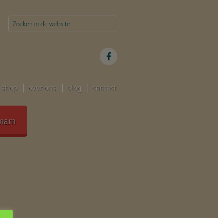
shop
over ons
blog
contact
mam