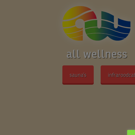
all wellness
sauna’s
infraroodca