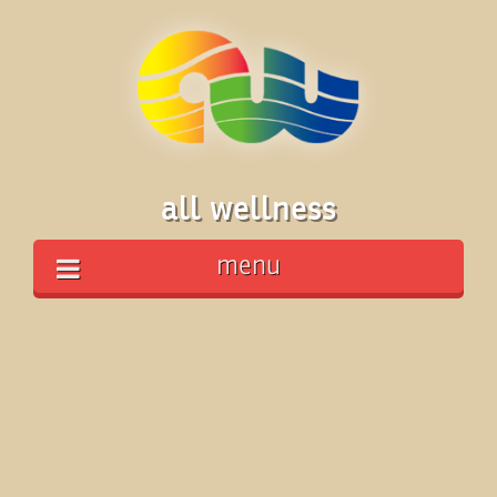
all wellness
menu