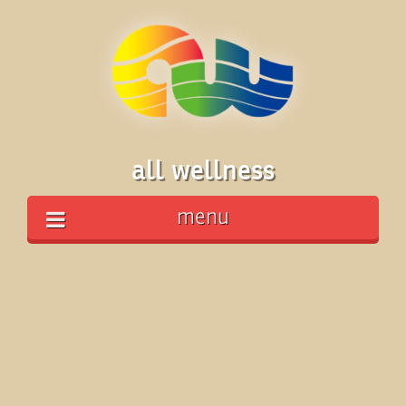
all wellness
menu