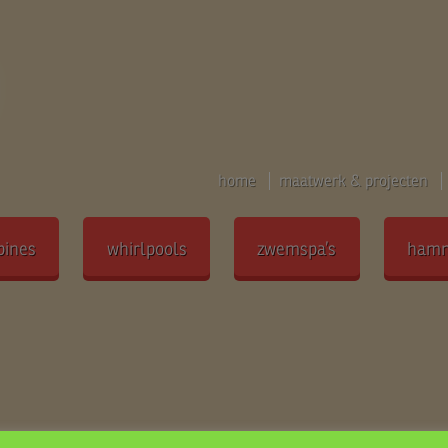
home
maatwerk & projecten
bines
whirlpools
zwemspa’s
ham