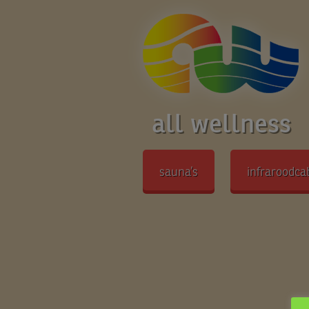
all wellness
sauna’s
infraroodca