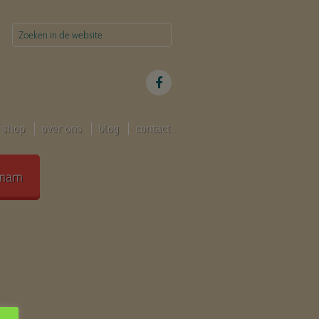
shop
over ons
blog
contact
mam