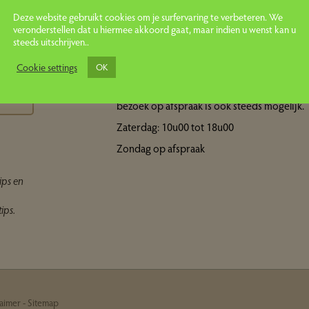
Deze website gebruikt cookies om je surfervaring te verbeteren. We
veronderstellen dat u hiermee akkoord gaat, maar indien u wenst kan u
steeds uitschrijven..
Openingsuren showroom
ps
Cookie settings
OK
Maandag tot vrijdag: 10u00 tot 18u00 Een
bezoek op afspraak is ook steeds mogelijk.
Zaterdag: 10u00 tot 18u00
Zondag op afspraak
ips en
ips.
laimer
-
Sitemap