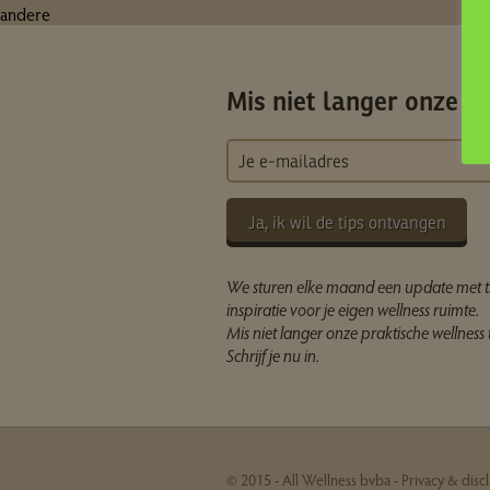
andere
Mis niet langer onze ti
Ja, ik wil de tips ontvangen
We sturen elke maand een update met t
inspiratie voor je eigen wellness ruimte.
Mis niet langer onze praktische wellness t
Schrijf je nu in.
© 2015 - All Wellness bvba -
Privacy & disc