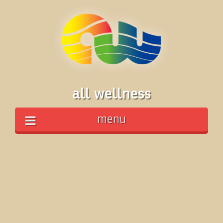
all wellness
menu