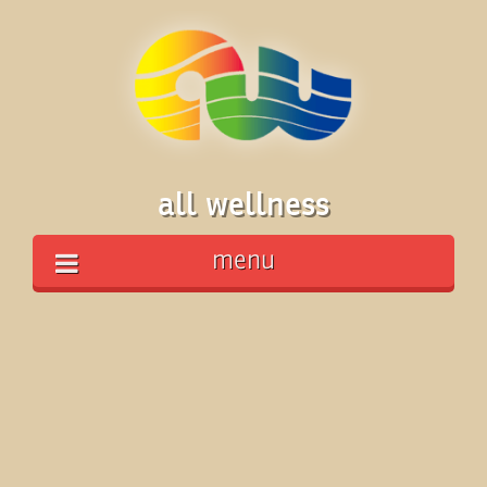
all wellness
menu