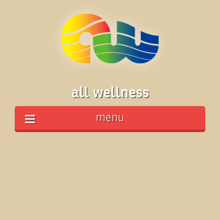
all wellness
menu