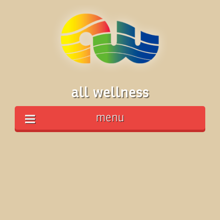
all wellness
menu