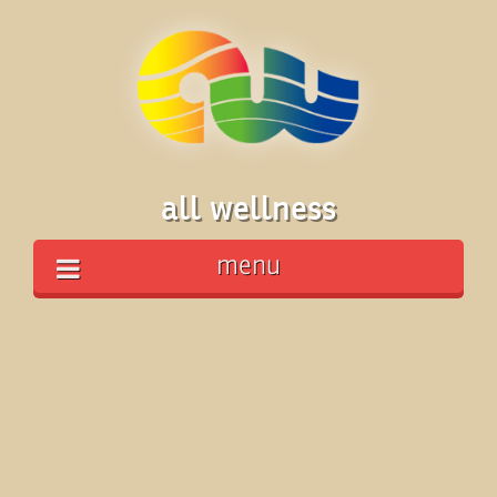
all wellness
menu