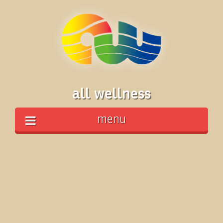
all wellness
menu