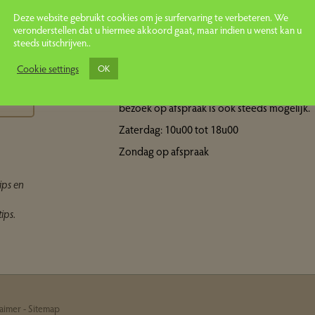
Deze website gebruikt cookies om je surfervaring te verbeteren. We
veronderstellen dat u hiermee akkoord gaat, maar indien u wenst kan u
steeds uitschrijven..
Openingsuren showroom
ps
Cookie settings
OK
Maandag tot vrijdag: 10u00 tot 18u00 Een
bezoek op afspraak is ook steeds mogelijk.
Zaterdag: 10u00 tot 18u00
Zondag op afspraak
ips en
ips.
laimer
-
Sitemap