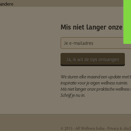
andere
Mis niet langer onze ti
Ja, ik wil de tips ontvangen
We sturen elke maand een update met t
inspiratie voor je eigen wellness ruimte.
Mis niet langer onze praktische wellness t
Schrijf je nu in.
© 2015 - All Wellness bvba -
Privacy & disc