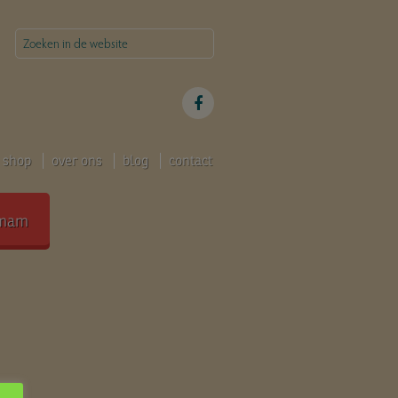
shop
over ons
blog
contact
mam