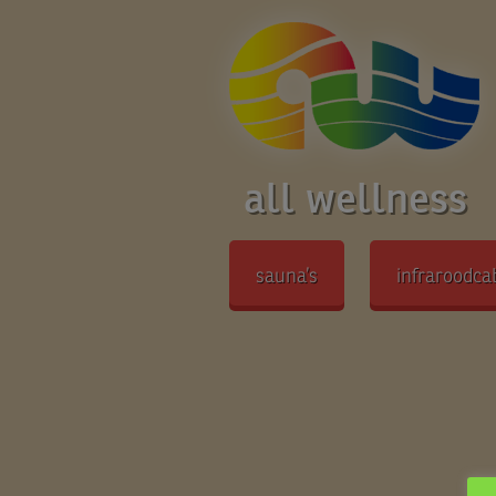
all wellness
sauna’s
infraroodca