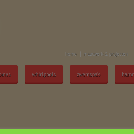
home
maatwerk & projecten
bines
whirlpools
zwemspa’s
ham