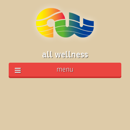
all wellness
menu