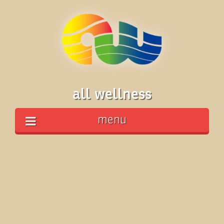
all wellness
menu