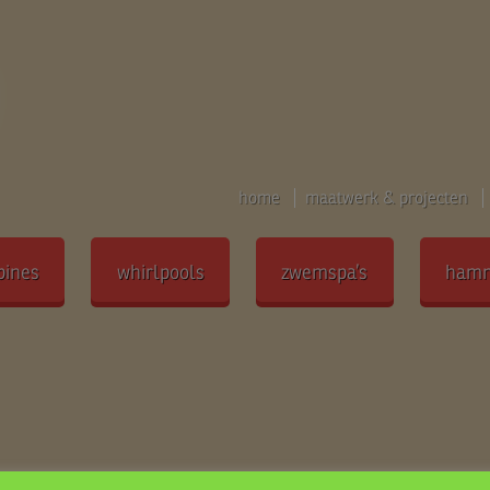
home
maatwerk & projecten
bines
whirlpools
zwemspa’s
ham