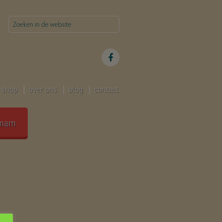
shop
over ons
blog
contact
mam