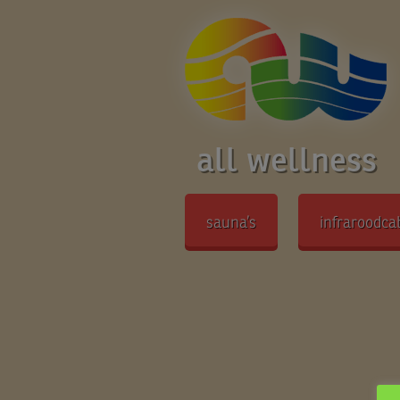
all wellness
sauna’s
infraroodca