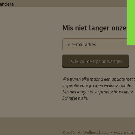
andere
Mis niet langer onze ti
Ja, ik wil de tips ontvangen
We sturen elke maand een update met t
inspiratie voor je eigen wellness ruimte.
Mis niet langer onze praktische wellness t
Schrijf je nu in.
© 2015 - All Wellness bvba -
Privacy & disc