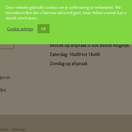
Deze website gebruikt cookies om je surfervaring te verbeteren. We
veronderstellen dat u hiermee akkoord gaat, maar indien u wenst kan u
steeds uitschrijven..
Openingsuren showroom
ps
Cookie settings
OK
Maandag tot vrijdag: 10u00 tot 18u00 Een
bezoek op afspraak is ook steeds mogelijk.
Zaterdag: 10u00 tot 18u00
Zondag op afspraak
ips en
ips.
laimer
-
Sitemap