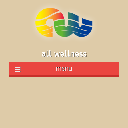
all wellness
menu