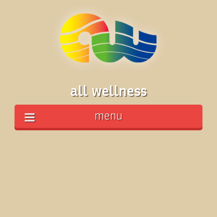
all wellness
menu