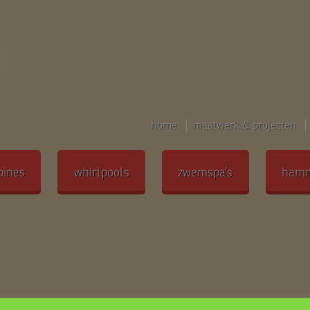
home
maatwerk & projecten
bines
whirlpools
zwemspa’s
ham