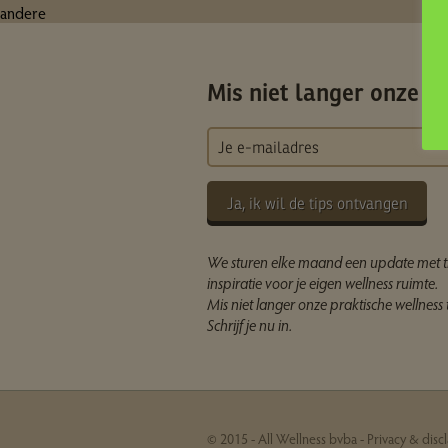
andere
Mis niet langer onze ti
Ja, ik wil de tips ontvangen
We sturen elke maand een update met t
inspiratie voor je eigen wellness ruimte.
Mis niet langer onze praktische wellness t
Schrijf je nu in.
© 2015 - All Wellness bvba -
Privacy & disc