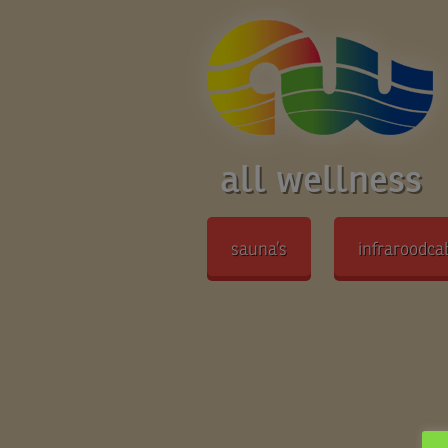
all wellness
sauna’s
infraroodca