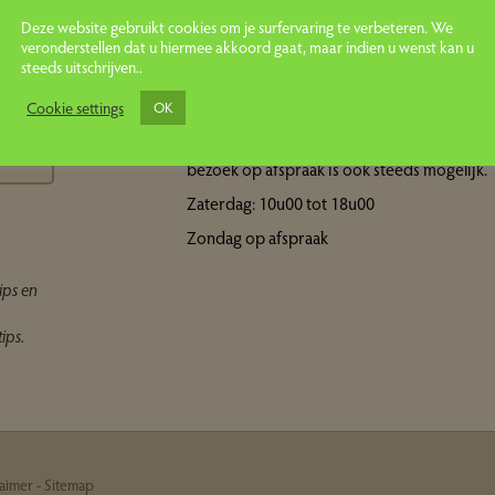
Deze website gebruikt cookies om je surfervaring te verbeteren. We
veronderstellen dat u hiermee akkoord gaat, maar indien u wenst kan u
steeds uitschrijven..
Openingsuren showroom
ps
Cookie settings
OK
Maandag tot vrijdag: 10u00 tot 18u00 Een
bezoek op afspraak is ook steeds mogelijk.
Zaterdag: 10u00 tot 18u00
Zondag op afspraak
ips en
ips.
laimer
-
Sitemap