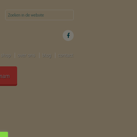
shop
over ons
blog
contact
mam