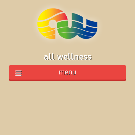
all wellness
menu