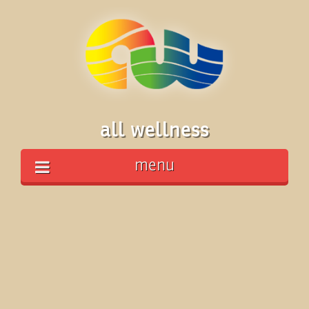
all wellness
menu