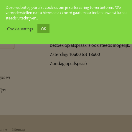
Deze website gebruikt cookies om je surfervaring te verbeteren. We
veronderstellen dat u hiermee akkoord gaat, maar indien u wenst kan u
steeds uitschrijven..
Openingsuren showroom
ps
Cookie settings
OK
Maandag tot vrijdag: 10u00 tot 18u00 Een
bezoek op afspraak is ook steeds mogelijk.
Zaterdag: 10u00 tot 18u00
Zondag op afspraak
ips en
ips.
laimer
-
Sitemap