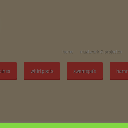
home
maatwerk & projecten
bines
whirlpools
zwemspa’s
ham