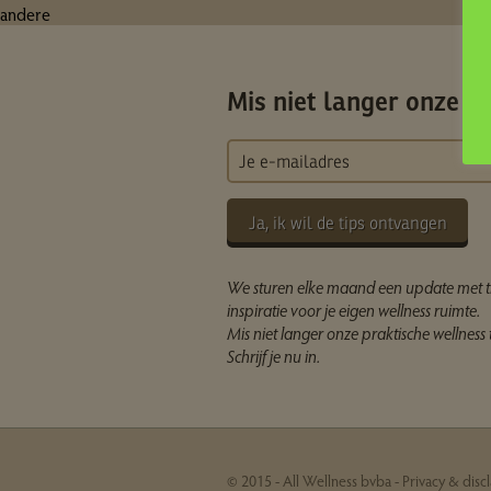
andere
Mis niet langer onze ti
Ja, ik wil de tips ontvangen
We sturen elke maand een update met t
inspiratie voor je eigen wellness ruimte.
Mis niet langer onze praktische wellness t
Schrijf je nu in.
© 2015 - All Wellness bvba -
Privacy & disc