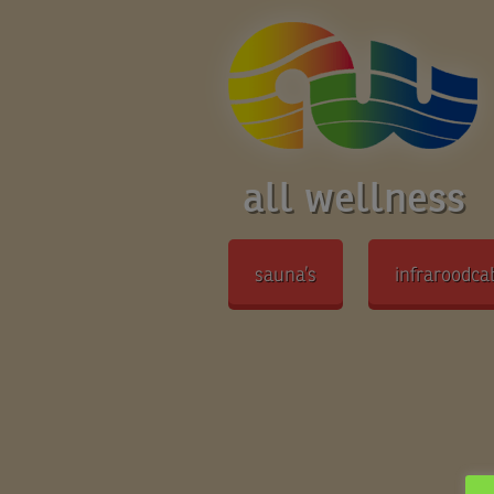
all wellness
sauna’s
infraroodca