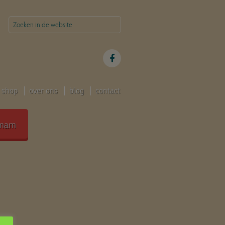
shop
over ons
blog
contact
mam