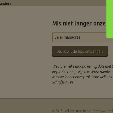
andere
Mis niet langer onze ti
Ja, ik wil de tips ontvangen
We sturen elke maand een update met t
inspiratie voor je eigen wellness ruimte.
Mis niet langer onze praktische wellness t
Schrijf je nu in.
© 2015 - All Wellness bvba -
Privacy & disc