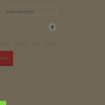
shop
over ons
blog
contact
mam