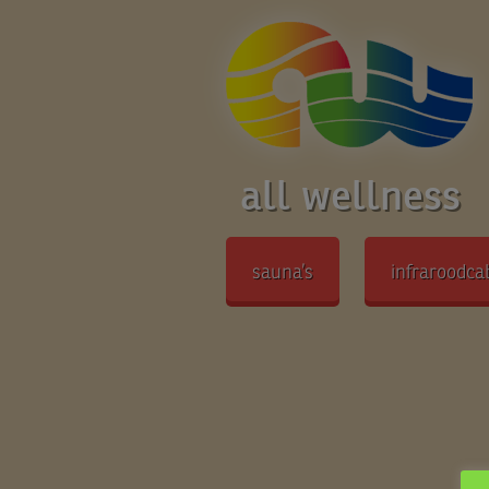
all wellness
sauna’s
infraroodca