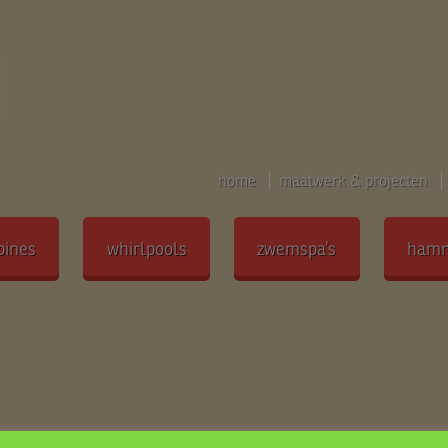
home
maatwerk & projecten
bines
whirlpools
zwemspa’s
ham