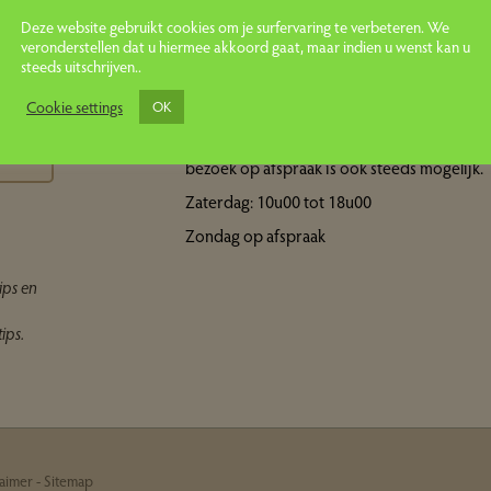
Deze website gebruikt cookies om je surfervaring te verbeteren. We
veronderstellen dat u hiermee akkoord gaat, maar indien u wenst kan u
steeds uitschrijven..
Openingsuren showroom
ps
Cookie settings
OK
Maandag tot vrijdag: 10u00 tot 18u00 Een
bezoek op afspraak is ook steeds mogelijk.
Zaterdag: 10u00 tot 18u00
Zondag op afspraak
ips en
ips.
laimer
-
Sitemap