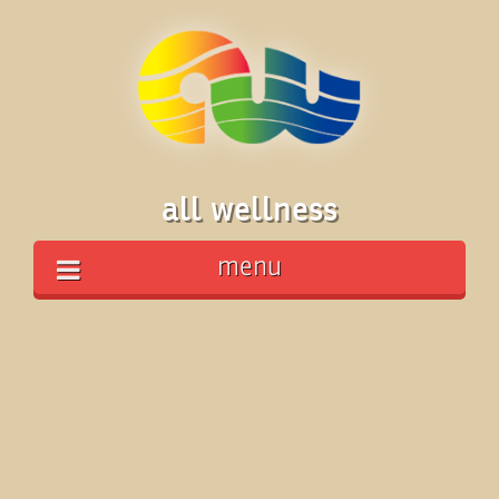
all wellness
menu