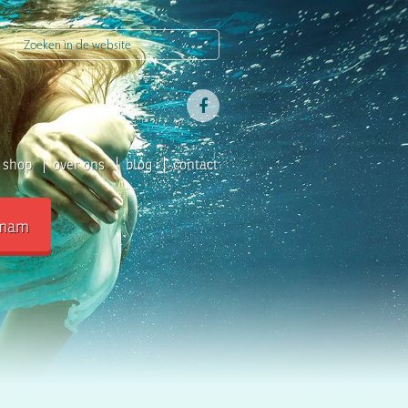
shop
over ons
blog
contact
mam