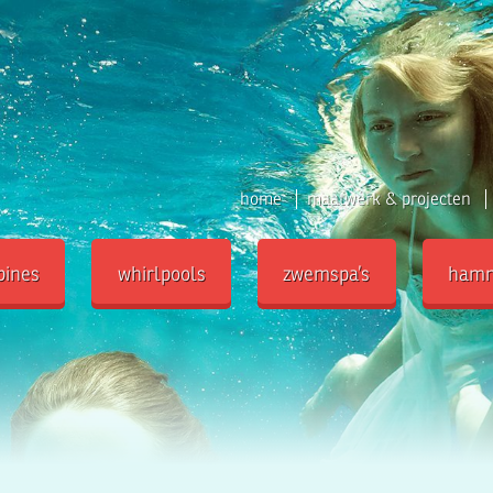
home
maatwerk & projecten
bines
whirlpools
zwemspa’s
ham