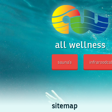
all wellness
sauna’s
infraroodca
sitemap